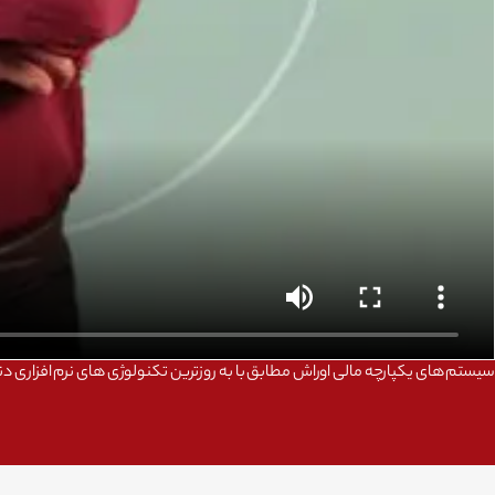
سیستم های یکپارچه مالی اوراش مطابق با به روزترین تکنولوژی های نرم افزاری دن