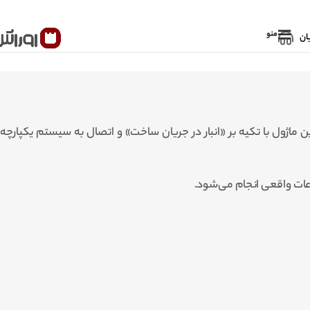
منو
ان
 است که فرآیندهای ترکیب (Assembly)، تجزیه (Disassembly)، تبدیل یا مونتاژ دارند. این ماژول با تکیه بر «انبار در جریان ساخت» و اتصال به سیستم یکپارچه