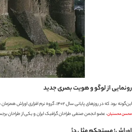
رونمایی از لوگو و هویت بصری جدید
ین‌گونه بود که در روزهای پایانی سال 1402، گروه نرم افزاری اوراش همزمان با استقبال از بهار، در جشن پایان سال 1402 خانواده اوراش، از لوگو و هویت بصری جدیدمان رونمایی کردیم. طراحی لوگو و هویت بصری جدید توسط آقای
، عضو انجمن صنفی طراحان گرافیک ایران و یکی از طراحان برج
محسن محسنیان
اوراش؛ مستحکم مثل دژ