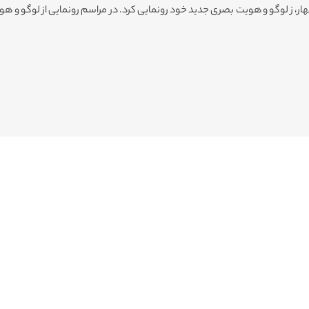
انی سال 1402 و همزمان با جشن استقبال از بهار، ز لوگو و هویت بصری جدید خود رونمایی کرد. در مراسم