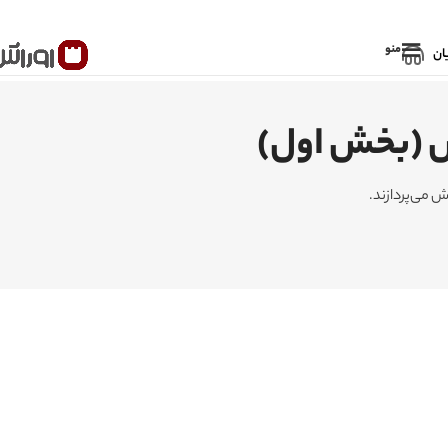
منو
ان
اش (بخش اول)
 می‌پردازند.