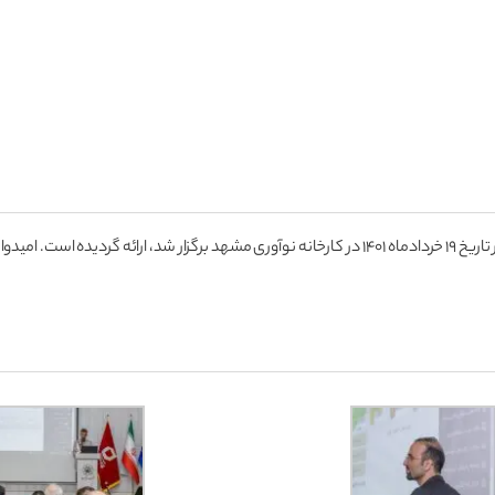
در ادامه گزارشی تصویری از رویداد تنظیم و تسلیم اظهارنامه اشخاص حقیقی که در تاریخ 19 خردادماه 1401 در