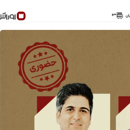
منو
ان