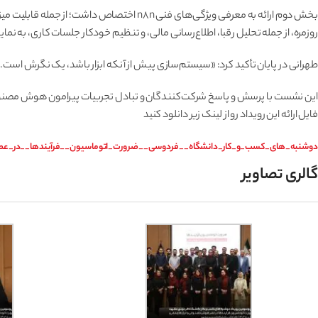
روزمره، از جمله تحلیل رقبا، اطلاع‌رسانی مالی، و تنظیم خودکار جلسات کاری، به ن
طهرانی در پایان تأکید کرد: «سیستم‌سازی پیش از آنکه ابزار باشد، یک نگرش است
این نشست با پرسش و پاسخ شرکت‌کنندگان و تبادل تجربیات پیرامون هوش مصنوعی
فایل ارائه این رویداد رو از لینک زیر دانلود کنید
دوشنبه_های_کسب_و_کار_دانشگاه__فردوسی__ضرورت_اتوماسیون__فرآیندها__در
گالری تصاویر