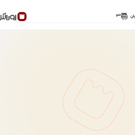
منو
ان