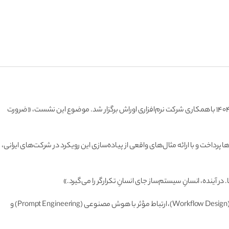
سی‌وسومین نشست از مجموعه رویدادهای «دوشنبه‌های کسب‌وکار» به میزبانی کالج دانشکده علوم اداری و اقتصادی دانشگاه فردوسی مشهد، روز دوشنبه ۵ آبان۱۴۰۴ با همکاری شرکت نرم‌افزاری اوراش برگزار شد. موضوع این نشست، «ضرورت
داخت و با ارائه مثال‌های واقعی از پیاده‌سازی این رویکرد در شرکت‌های ایرانی،
 آینده، انسانِ سیستم‌ساز جای انسانِ تکرارگر را می‌گیرد.»
در ادامه، پلتفرم n8n به عنوان یکی از محبوب‌ترین ابزارهای جهانی در حوزه اتوماسیون فرآیند معرفی شد. شرکت‌کنندگان با مفاهیم پایه‌ای همچون طراحی گردش‌کار (Workflow Design)، ارتباط مؤثر با هوش مصنوعی (Prompt Engineering) و