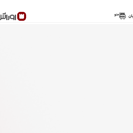
منو
ان