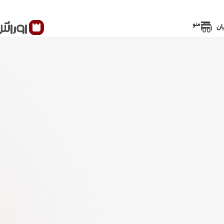
منو
ان