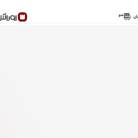
منو
ان