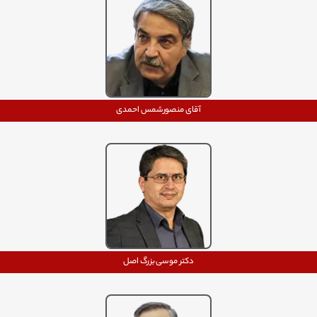
آقای منصورشمس احمدی
دکتر موسی بزرگ اصل