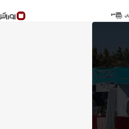
منو
ان