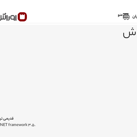
منو
ان
راش
قدیمی تر
.NET framework 3.5