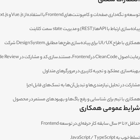
توسعه و نگه‌داری صفحات و کامپوننت‌های Frontend با استفاده از Vue.js و Nuxt.js
پیاده‌سازی ارتباط با APIها (REST) و مدیریت state سمت کلاینت
همکاری با طراح UI/UX برای پیاده‌سازی طرح‌ها مطابق Design System شرکت
رعایت اصول Clean Code در Frontend، مستندسازی کد و مشارکت در Code Review
بهینه‌سازی عملکرد و تجربه کاربری در مرورگرهای متداول
مشارکت در تحلیل نیازمندی‌ها و تبدیل آن‌ها به تسک‌های قابل اجرا
همکاری با تیم برای شناسایی و رفع باگ‌ها و بهبودهای مستمر در محصول
شرایط عمومی همکاری
حداقل ۲ تا ۳ سال سابقه کار حرفه‌ای در توسعه Frontend
تسلط خوب به JavaScript / TypeScript