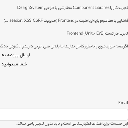
تجربه کار با Component Libraries سفارشی یا طراحی Design System
آشنایی با مفاهیم پایه‌ای امنیت در Frontend (مدیریت session، XSS، CSRF، …)
تجربه در تست Frontend (Unit / E2E)
اگر همه موارد فوق را به‌طور کامل ندارید اما پایه‌ی فنی خوبی دارید و انگیزه‌ی یادگ
ارسال رزومه به ایمیل hr@orash.ir (ذکر عنوان یا عناوین شغلی درخوا
شما میتوانید ع
Email
این قسمت برای اهداف اعتبارسنجی است و باید بدون تغییر باقی بماند.