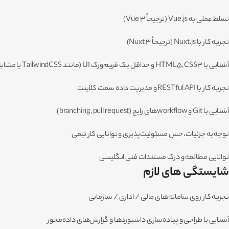
تسلط عملی به Vue.js (ترجیحاً Vue 3)
تجربه کار با Nuxt.js (ترجیحاً Nuxt 3)
آشنایی با HTML5, CSS3 و حداقل یک فریم‌ورک UI (مانند TailwindCSS یا مشابه)
تجربه کار با RESTful API و مدیریت داده سمت کلاینت
آشنایی با Git و workflowهای رایج (branching, pull request)
توجه به جزئیات، حس مسئولیت‌پذیری و توانایی کار تیمی
توانایی مطالعه و درک مستندات فنی انگلیسی
شایستگی های لازم
تجربه کار روی سامانه‌های مالی / اداری / سازمانی
آشنایی با طراحی و پیاده‌سازی داشبوردها و گزارش‌های داده‌محور